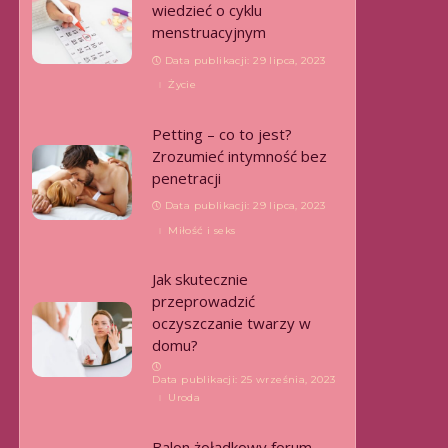
wiedzieć o cyklu
menstruacyjnym
Data publikacji: 29 lipca, 2023
Życie
Petting – co to jest?
Zrozumieć intymność bez
penetracji
Data publikacji: 29 lipca, 2023
Miłość i seks
Jak skutecznie
przeprowadzić
oczyszczanie twarzy w
domu?
Data publikacji: 25 września, 2023
Uroda
Balon żołądkowy forum –