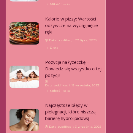
Miłość i seks
Kalorie w pizzy: Wartości
odżywcze na wyciągnięcie
ręki
Data publikacji: 29 lipca, 2023
Dieta
Pozycja na łyżeczkę –
Dowiedz się wszystko o tej
pozycji!
Data publikacji: 13 września, 2023
Miłość i seks
Najczęstsze błędy w
pielęgnacji, które niszczą
barierę hydrolipidową
Data publikacji: 3 września, 2025