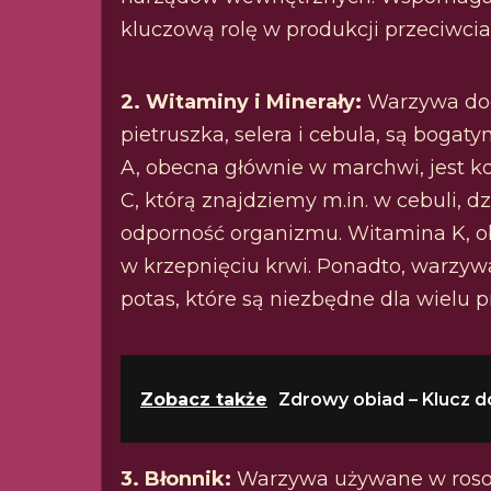
kluczową rolę w produkcji przeciwciał
2. Witaminy i Minerały:
Warzywa dod
pietruszka, selera i cebula, są boga
A, obecna głównie w marchwi, jest ko
C, którą znajdziemy m.in. w cebuli, 
odporność organizmu. Witamina K, ob
w krzepnięciu krwi. Ponadto, warzywa
potas, które są niezbędne dla wielu
Zobacz także
Zdrowy obiad – Klucz d
3. Błonnik:
Warzywa używane w rosole