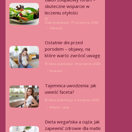
skuteczne wsparcie w
leczeniu otyłości
Data publikacji: 17 września, 2025
Zdrowie
Ostatnie dni przed
porodem – objawy, na
które warto zwrócić uwagę
Data publikacji: 10 sierpnia, 2023
Dziecko
Tajemnica uwodzenia: Jak
uwieść faceta?
Data publikacji: 4 sierpnia, 2023
Miłość i seks
Dieta wegańska a ciąża: Jak
zapewnić zdrowie dla matki