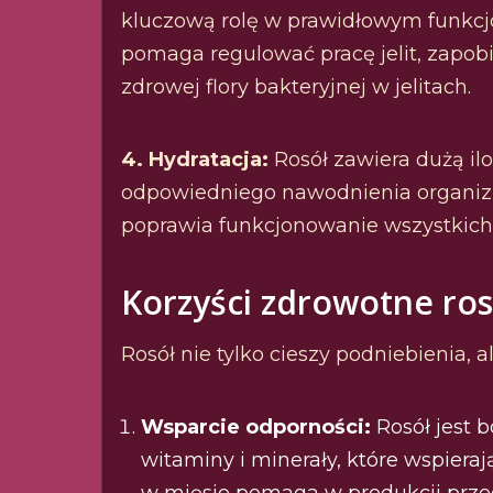
kluczową rolę w prawidłowym funkcj
pomaga regulować pracę jelit, zapo
zdrowej flory bakteryjnej w jelitach.
4. Hydratacja:
Rosół zawiera dużą ilo
odpowiedniego nawodnienia organi
poprawia funkcjonowanie wszystkich
Korzyści zdrowotne ros
Rosół nie tylko cieszy podniebienia, 
Wsparcie odporności:
Rosół jest b
witaminy i minerały, które wspiera
w mięsie pomaga w produkcji prze