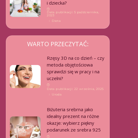
i dziecka?
Data publikacji: 5 października,
2023
Dieta
WARTO PRZECZYTAĆ:
Rzęsy 3D na co dzień – czy
metoda objętościowa
sprawdzi się w pracy i na
uczelni?
Data publikacji: 22 września, 2025
Uroda
Biżuteria srebrna jako
idealny prezent na różne
okazje: wybierz piękny
podarunek ze srebra 925