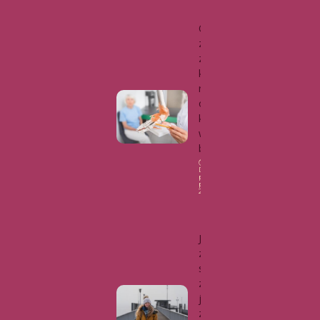
Osteoporo
za – cichy
złodziej
kości. Jak
rozpoznać
objawy i
kiedy
wykonać
badanie?
Data
publikacji: 16
października,
2025
Zdrowie
Jak warto
zadbać o
swoje
zdrowie w
jesienno-
zimowym