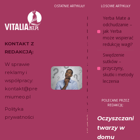
OSTATNIE ARTYKUŁY
LOSOWE ARTYKUŁY
Dzbane
Yerba Mate a
k czy
odchudzanie –
butelka
jak Yerba
filtrująca
może wspierać
KONTAKT Z
?
redukcję wagi?
Połącz
REDAKCJĄ:
Swędzenie
my
sutków –
zalety
W sprawie
przyczyny,
dzbanka
reklamy i
skutki i metody
i butelki,
współpracy:
leczenia
by nie
kontakt@pre
kupowa
miumeo.pl
ć wody
POLECANE PRZEZ
w
REDAKCJĘ:
Polityka
sklepie.
prywatności
Oczyszczanie
Data
publikacji:
17
twarzy w
grudnia,
2025
domu
Dom