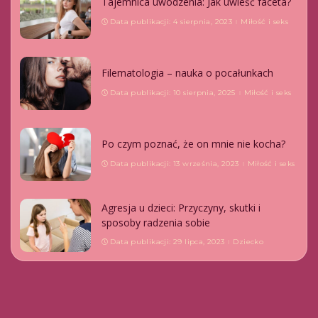
Tajemnica uwodzenia: Jak uwieść faceta?
Data publikacji: 4 sierpnia, 2023
Miłość i seks
Filematologia – nauka o pocałunkach
Data publikacji: 10 sierpnia, 2025
Miłość i seks
Po czym poznać, że on mnie nie kocha?
Data publikacji: 13 września, 2023
Miłość i seks
Agresja u dzieci: Przyczyny, skutki i
sposoby radzenia sobie
Data publikacji: 29 lipca, 2023
Dziecko