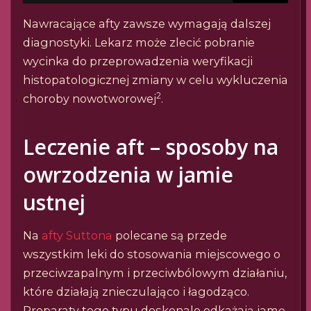
Nawracające afty zawsze wymagają dalszej
diagnostyki. Lekarz może zlecić pobranie
wycinka do przeprowadzenia weryfikacji
histopatologicznej zmiany w celu wykluczenia
2
choroby nowotworowej
.
Leczenie aft – sposoby na
owrzodzenia w jamie
ustnej
Na
afty Suttona
polecane są przede
wszystkim leki do stosowania miejscowego o
przeciwzapalnym i przeciwbólowym działaniu,
które działają znieczulająco i łagodząco.
Preparaty tego typu doskonale odkażają jamę