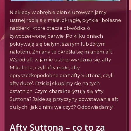
Niekiedy w obrębie błon śluzowych jamy
ustnej robią się małe, okrągłe, płytkie i bolesne
nadżerki, które otacza obwódka o
żywoczerwonej barwie. Po kilku dniach
pokrywają się białym, szarym lub żółtym
nalotem. Zmiany te określa się mianem aft.
Wśród aft w jamie ustnej wyróżnia się: afty
Mikulicza, czyli afty małe, afty
opryszczkopodobne oraz afty Suttona, czyli
1
afty duże
. Dzisiaj skupimy się na tych
ostatnich. Czym charakteryzują się afty
Suttona? Jakie są przyczyny powstawania aft
dużych i jak z nimi walczyć? Odpowiadamy!
Afty Suttona – co to za