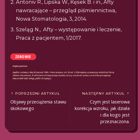
Antoniv R., Lipska W., Kęsek B. i in., Afty
nawracające – przegląd piśmiennictwa,
Nowa Stomatologia, 3, 2014.
Szeląg N., Afty – występowanie i leczenie,
Praca z pacjentem, 1/2017.
ZDROWIE
POPRZEDNI ARTYKUŁ
NASTĘPNY ARTYKUŁ
Objawy przeciążenia stawu
Czym jest laserowa
skokowego
korekcja wzroku, jak działa
i dla kogo jest
przeznaczona.