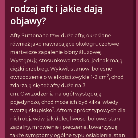
rodzaj aft i jakie dają
objawy?
Afty Suttona to tzw. duże afty, określane
również jako nawracające okołogruczołowe
martwicze zapalenie błony śluzowej.
Występują stosunkowo rzadko, jednak mają
ciężki przebieg. Wykwit stanowi bolesne
2
owrzodzenie o wielkości zwykle 1-2 cm
, choć
zdarzają się też afty duże na 3
cm. Owrzodzenia na ogół występują
pojedynczo, choć może ich być kilka, wtedy
3
tworzą skupisko
. Aftom oprócz typowych dla
nich objawów, jak dolegliwości bólowe, stan
zapalny, mrowienie i pieczenie, towarzyszą
także symptomy ogólne typu osłabienie, stan