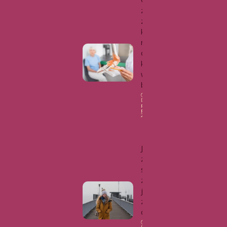
za – cichy
złodziej
kości. Jak
rozpoznać
objawy i
kiedy
wykonać
badanie?
Data
publikacji: 16
października,
2025
Zdrowie
Jak warto
zadbać o
swoje
zdrowie w
jesienno-
zimowym
okresie?