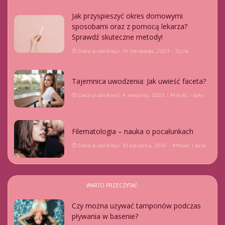
Jak przyspieszyć okres domowymi
sposobami oraz z pomocą lekarza?
Sprawdź skuteczne metody!
Data publikacji: 14 listopada, 2023
Życie
Tajemnica uwodzenia: Jak uwieść faceta?
Data publikacji: 4 sierpnia, 2023
Miłość i seks
Filematologia – nauka o pocałunkach
Data publikacji: 10 sierpnia, 2025
Miłość i seks
WARTO PRZECZYTAĆ:
Czy można używać tamponów podczas
pływania w basenie?