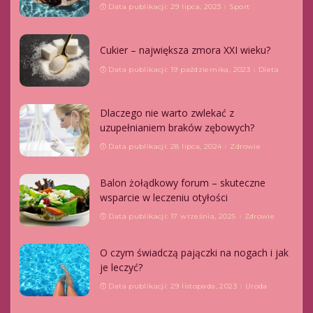
Data publikacji: 29 lipca, 2023
Sport
Cukier – największa zmora XXI wieku?
Data publikacji: 19 października, 2023
Dieta
Dlaczego nie warto zwlekać z
uzupełnianiem braków zębowych?
Data publikacji: 28 lipca, 2024
Zdrowie
Balon żołądkowy forum – skuteczne
wsparcie w leczeniu otyłości
Data publikacji: 17 września, 2025
Zdrowie
O czym świadczą pajączki na nogach i jak
je leczyć?
Data publikacji: 29 listopada, 2023
Uroda