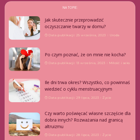
NA TOPIE:
Jak skutecznie przeprowadzić
oczyszczanie twarzy w domu?
Data publikacji: 25 września, 2023
Uroda
Po czym poznać, że on mnie nie kocha?
Data publikacji: 13 września, 2023
Miłość i seks
Ile dni trwa okres? Wszystko, co powinnaś
wiedzieć o cyklu menstruacyjnym
Data publikacji: 29 lipca, 2023
Życie
Czy warto poświęcać własne szczęście dla
dobra innych? Rozważania nad granicą
altruizmu
Data publikacji: 28 lipca, 2023
Życie