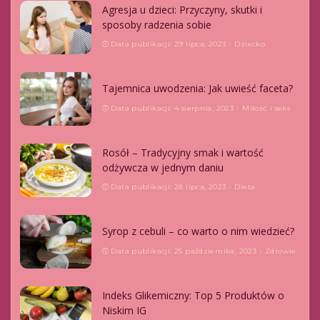
Agresja u dzieci: Przyczyny, skutki i
sposoby radzenia sobie
Data publikacji: 29 lipca, 2023
Dziecko
Tajemnica uwodzenia: Jak uwieść faceta?
Data publikacji: 4 sierpnia, 2023
Miłość i seks
Rosół – Tradycyjny smak i wartość
odżywcza w jednym daniu
Data publikacji: 28 lipca, 2023
Dieta
Syrop z cebuli – co warto o nim wiedzieć?
Data publikacji: 25 października, 2023
Zdrowie
Indeks Glikemiczny: Top 5 Produktów o
Niskim IG