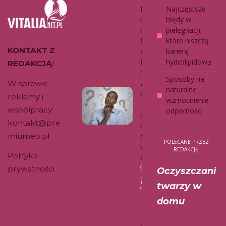
Dzbane
Najczęstsze
k czy
błędy w
butelka
pielęgnacji,
filtrująca
które niszczą
KONTAKT Z
?
barierę
Połącz
hydrolipidową
REDAKCJĄ:
my
Sposoby na
zalety
W sprawie
naturalne
dzbanka
reklamy i
wzmocnienie
i butelki,
współpracy:
odporności
by nie
kontakt@pre
kupowa
miumeo.pl
ć wody
POLECANE PRZEZ
w
REDAKCJĘ:
Polityka
sklepie.
prywatności
Oczyszczanie
Data
publikacji:
17
twarzy w
grudnia,
2025
domu
Dom
Osteoporo