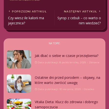
POPRZEDNI ARTYKUŁ
NASTĘPNY ARTYKUŁ
Czy wiesz ile kalorii ma
Syrop z cebuli – co warto o
jajecznica?
nim wiedzieć?
NA TOPIE:
Jak dbać o siebie w czasie przeziębienia?
Data publikacji: 8 października, 2025
Zdrowie
Ostatnie dni przed porodem – objawy, na
które warto zwrócić uwagę
Data publikacji: 10 sierpnia, 2023
Dziecko
Vitalia Dieta: Klucz do zdrowia i dobrego
samopoczucia