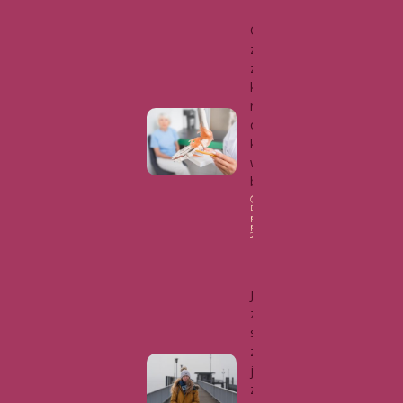
Osteoporo
za – cichy
złodziej
kości. Jak
rozpoznać
objawy i
kiedy
wykonać
badanie?
Data
publikacji: 16
października,
2025
Zdrowie
Jak warto
zadbać o
swoje
zdrowie w
jesienno-
zimowym