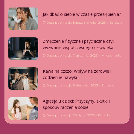
Jak dbać o siebie w czasie przeziębienia?
Data publikacji: 8 października, 2025
Zdrowie
Zmęczenie fizyczne i psychiczne czyli
wyzwanie współczesnego człowieka
Data publikacji: 7 grudnia, 2023
Miłość i seks
Kawa na czczo: Wpływ na zdrowie i
codzienne nawyki
Data publikacji: 6 sierpnia, 2023
Zdrowie
Agresja u dzieci: Przyczyny, skutki i
sposoby radzenia sobie
Data publikacji: 29 lipca, 2023
Dziecko