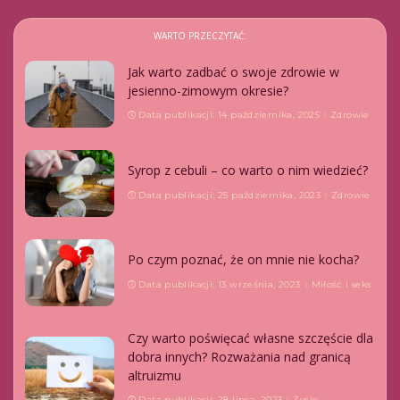
WARTO PRZECZYTAĆ:
Jak warto zadbać o swoje zdrowie w
jesienno-zimowym okresie?
Data publikacji: 14 października, 2025
Zdrowie
Syrop z cebuli – co warto o nim wiedzieć?
Data publikacji: 25 października, 2023
Zdrowie
Po czym poznać, że on mnie nie kocha?
Data publikacji: 13 września, 2023
Miłość i seks
Czy warto poświęcać własne szczęście dla
dobra innych? Rozważania nad granicą
altruizmu
Data publikacji: 28 lipca, 2023
Życie