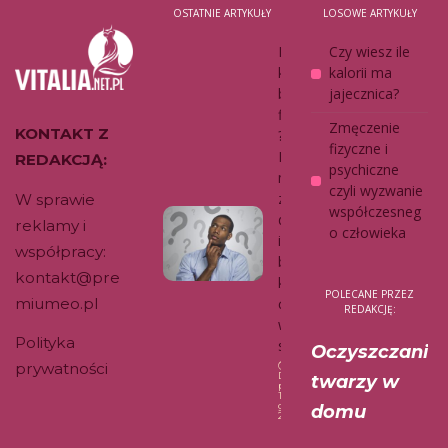
OSTATNIE ARTYKUŁY
LOSOWE ARTYKUŁY
Dzbane
Czy wiesz ile
k czy
kalorii ma
butelka
jajecznica?
filtrująca
Zmęczenie
KONTAKT Z
?
fizyczne i
Połącz
REDAKCJĄ:
psychiczne
my
czyli wyzwanie
zalety
W sprawie
współczesneg
dzbanka
reklamy i
o człowieka
i butelki,
współpracy:
by nie
kontakt@pre
kupowa
POLECANE PRZEZ
miumeo.pl
ć wody
REDAKCJĘ:
w
Polityka
sklepie.
Oczyszczanie
prywatności
Data
twarzy w
publikacji:
17
grudnia,
domu
2025
Dom