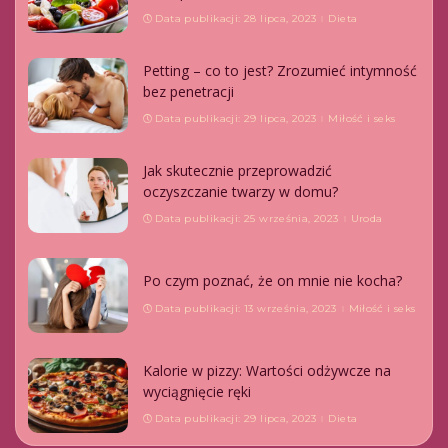
Data publikacji: 28 lipca, 2023
Dieta
Petting – co to jest? Zrozumieć intymność
bez penetracji
Data publikacji: 29 lipca, 2023
Miłość i seks
Jak skutecznie przeprowadzić
oczyszczanie twarzy w domu?
Data publikacji: 25 września, 2023
Uroda
Po czym poznać, że on mnie nie kocha?
Data publikacji: 13 września, 2023
Miłość i seks
Kalorie w pizzy: Wartości odżywcze na
wyciągnięcie ręki
Data publikacji: 29 lipca, 2023
Dieta