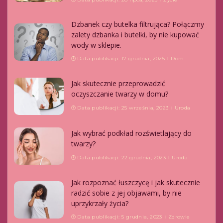
Dzbanek czy butelka filtrująca? Połączmy
zalety dzbanka i butelki, by nie kupować
wody w sklepie.
Data publikacji: 17 grudnia, 2025
Dom
Jak skutecznie przeprowadzić
oczyszczanie twarzy w domu?
Data publikacji: 25 września, 2023
Uroda
Jak wybrać podkład rozświetlający do
twarzy?
Data publikacji: 22 grudnia, 2023
Uroda
Jak rozpoznać łuszczycę i jak skutecznie
radzić sobie z jej objawami, by nie
uprzykrzały życia?
Data publikacji: 5 grudnia, 2023
Zdrowie