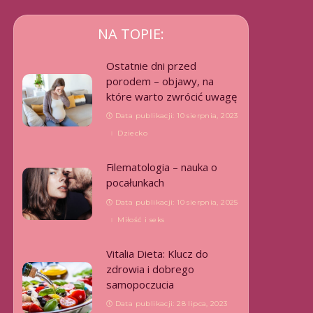
NA TOPIE:
Ostatnie dni przed
porodem – objawy, na
które warto zwrócić uwagę
Data publikacji: 10 sierpnia, 2023
Dziecko
Filematologia – nauka o
pocałunkach
Data publikacji: 10 sierpnia, 2025
Miłość i seks
Vitalia Dieta: Klucz do
zdrowia i dobrego
samopoczucia
Data publikacji: 28 lipca, 2023