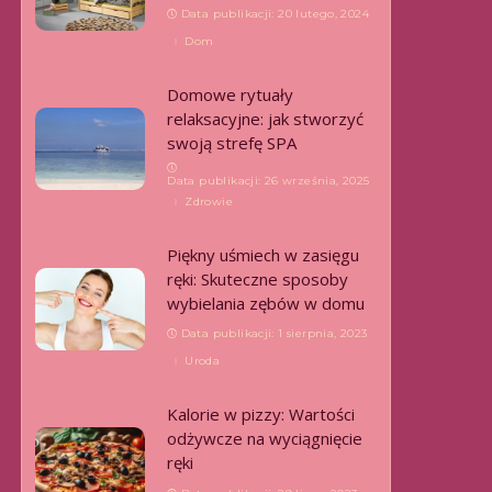
Data publikacji: 20 lutego, 2024
Dom
Domowe rytuały
relaksacyjne: jak stworzyć
swoją strefę SPA
Data publikacji: 26 września, 2025
Zdrowie
Piękny uśmiech w zasięgu
ręki: Skuteczne sposoby
wybielania zębów w domu
Data publikacji: 1 sierpnia, 2023
Uroda
Kalorie w pizzy: Wartości
odżywcze na wyciągnięcie
ręki