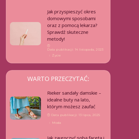
Jak przyspieszyć okres
domowymi sposobami
oraz z pomocą lekarza?
Sprawdź skuteczne
metody!
Data publikacji: 14 listopada, 2023
Życie
WARTO PRZECZYTAĆ:
Rieker sandały damskie –
idealne buty na lato,
którym możesz zaufać
Data publikacji: 13 lipca, 2025
Moda
Jak zauroczyć sobą faceta i