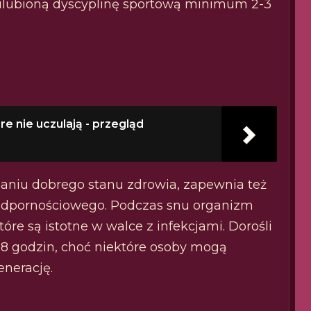
 ulubioną dyscyplinę sportową minimum 2-3
e nie uczulają - przegląd
aniu dobrego stanu zdrowia, zapewnia też
odpornościowego. Podczas snu organizm
tóre są istotne w walce z infekcjami. Dorośli
-8 godzin, choć niektóre osoby mogą
nerację.