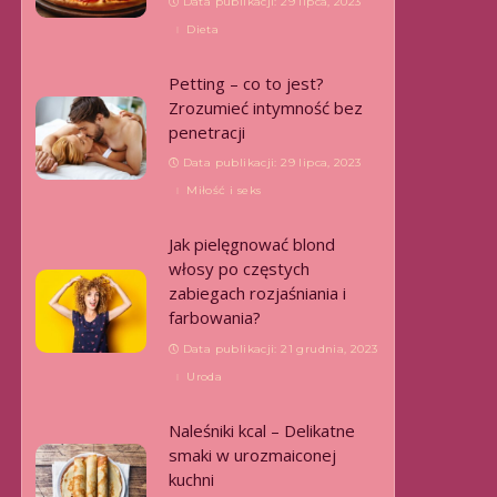
Data publikacji: 29 lipca, 2023
Dieta
Petting – co to jest?
Zrozumieć intymność bez
penetracji
Data publikacji: 29 lipca, 2023
Miłość i seks
Jak pielęgnować blond
włosy po częstych
zabiegach rozjaśniania i
farbowania?
Data publikacji: 21 grudnia, 2023
Uroda
Naleśniki kcal – Delikatne
smaki w urozmaiconej
kuchni