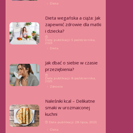
Dieta
Dieta wegańska a ciąża: Jak
zapewnić zdrowie dla matki
i dziecka?
Data publikacji: 5 października,
2023
Dieta
Jak dbać o siebie w czasie
przeziębienia?
Data publikacji: 8 października,
2025
Zdrowie
Naleśniki kcal – Delikatne
smaki w urozmaiconej
kuchni
Data publikacji: 28 lipca, 2023
Dieta