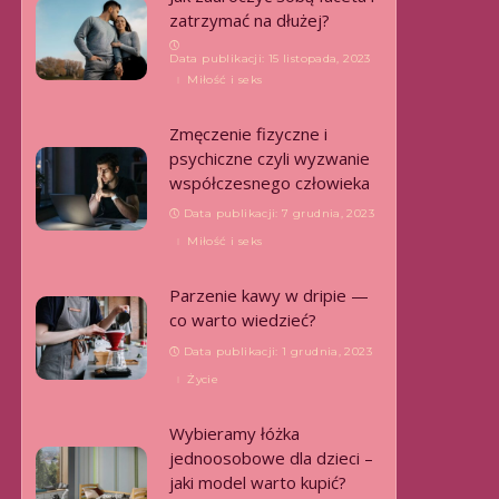
zatrzymać na dłużej?
Data publikacji: 15 listopada, 2023
Miłość i seks
Zmęczenie fizyczne i
psychiczne czyli wyzwanie
współczesnego człowieka
Data publikacji: 7 grudnia, 2023
Miłość i seks
Parzenie kawy w dripie —
co warto wiedzieć?
Data publikacji: 1 grudnia, 2023
Życie
Wybieramy łóżka
jednoosobowe dla dzieci –
jaki model warto kupić?