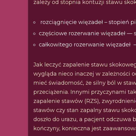
zależy od stopnia kontuzji stawu skok
rozciągnięcie więzadeł – stopień p
częściowe rozerwanie więzadeł — s
całkowitego rozerwanie więzadeł – 
Jak leczyć zapalenie stawu skokowe
wygląda nieco inaczej w zależności o
mieć świadomość, że silny ból w st
przeciążenia. Innymi przyczynami ta
zapalenie stawów (RZS), zwyrodnie
stawów czy stan zapalny stawu skokow
doszło do urazu, a pacjent odczuwa b
kończyny, konieczna jest zaawansowa