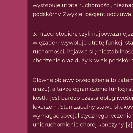
występuje utrata ruchomości, nieznac
podskórny. Zwykle pacjent odczuwa r
3. Trzeci stopień, czyli najpoważniej
więzadeł i wywołuje utratę funkcji s
ruchomości. Pojawia się niestabilno
chodzenie oraz duży krwiak podskórny
Główne objawy przeciążenia to zatem 
urazu), a także ograniczenie funkcji 
kostki jest bardzo częstą dolegliwośc
lekarzem. Stan zapalny stawu skok
wymagać specjalistycznego leczenia.
unieruchomienie chorej kończyny. [2]