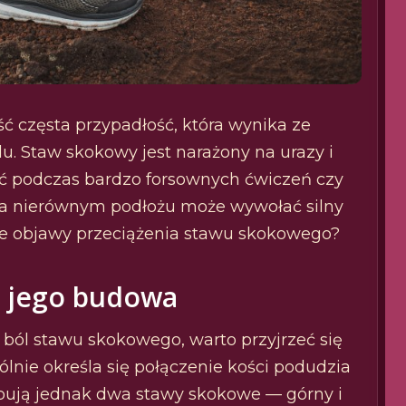
ć częsta przypadłość, która wynika ze
. Staw skokowy jest narażony na urazy i
ić podczas bardzo forsownych ćwiczeń czy
na nierównym podłożu może wywołać silny
tsze objawy przeciążenia stawu skokowego?
a jego budowa
 ból stawu skokowego, warto przyjrzeć się
nie określa się połączenie kości podudzia
ępują jednak dwa stawy skokowe — górny i