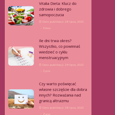
Vitalia Dieta: Klucz do
zdrowia i dobrego
samopoczucia
Data publikacji: 28 lipca, 2023
Dieta
Ile dni trwa okres?
Wszystko, co powinnaś
wiedzieć o cyklu
menstruacyjnym
Data publikacji: 29 lipca, 2023
Życie
Czy warto poświęcać
własne szczęście dla dobra
innych? Rozważania nad
granicą altruizmu
Data publikacji: 28 lipca, 2023
Życie