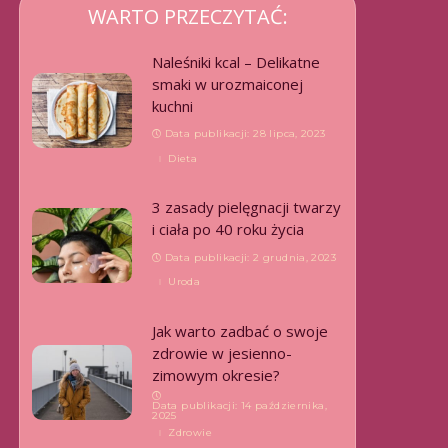
WARTO PRZECZYTAĆ:
Naleśniki kcal – Delikatne
smaki w urozmaiconej
kuchni
Data publikacji: 28 lipca, 2023
Dieta
3 zasady pielęgnacji twarzy
i ciała po 40 roku życia
Data publikacji: 2 grudnia, 2023
Uroda
Jak warto zadbać o swoje
zdrowie w jesienno-
zimowym okresie?
Data publikacji: 14 października,
2025
Zdrowie