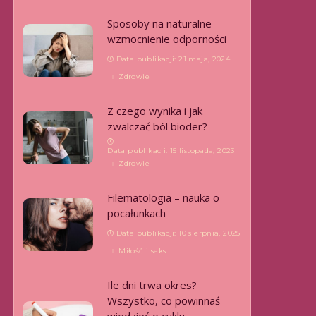
Sposoby na naturalne
wzmocnienie odporności
Data publikacji: 21 maja, 2024
Zdrowie
Z czego wynika i jak
zwalczać ból bioder?
Data publikacji: 15 listopada, 2023
Zdrowie
Filematologia – nauka o
pocałunkach
Data publikacji: 10 sierpnia, 2025
Miłość i seks
Ile dni trwa okres?
Wszystko, co powinnaś
wiedzieć o cyklu