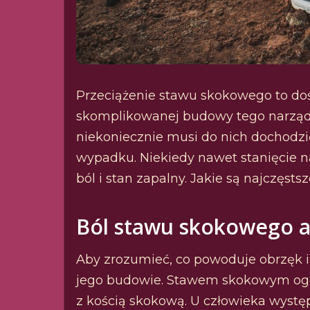
Przeciążenie stawu skokowego to doś
skomplikowanej budowy tego narządu
niekoniecznie musi do nich dochodz
wypadku. Niekiedy nawet stanięcie 
ból i stan zapalny. Jakie są najczęs
Ból stawu skokowego 
Aby zrozumieć, co powoduje obrzęk i
jego budowie. Stawem skokowym ogól
z kością skokową. U człowieka wyst