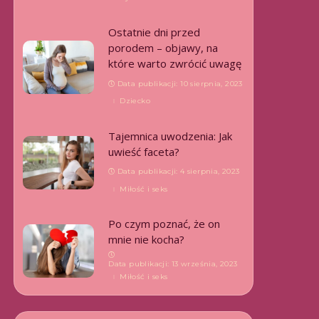
Ostatnie dni przed
porodem – objawy, na
które warto zwrócić uwagę
Data publikacji: 10 sierpnia, 2023
Dziecko
Tajemnica uwodzenia: Jak
uwieść faceta?
Data publikacji: 4 sierpnia, 2023
Miłość i seks
Po czym poznać, że on
mnie nie kocha?
Data publikacji: 13 września, 2023
Miłość i seks