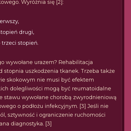
owego. Wyróżnia się [2]:
ierwszy,
topień drugi,
trzeci stopień.
go wywołane urazem? Rehabilitacja
d stopnia uszkodzenia tkanek. Trzeba także
awie skokowym nie musi być efektem
kich dolegliwości mogą być reumatoidalne
nie stawu wywołane chorobą zwyrodnieniową
ego o podłożu infekcyjnym. [3] Jeśli nie
ól, sztywność i ograniczenie ruchomości
na diagnostyka. [3]