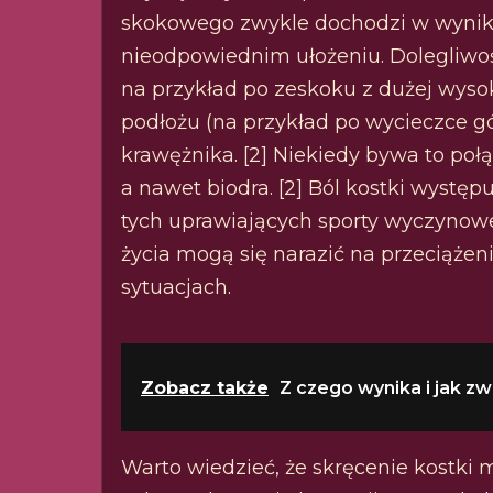
skokowego zwykle dochodzi w wyniku 
nieodpowiednim ułożeniu. Dolegliwoś
na przykład po zeskoku z dużej wys
podłożu (na przykład po wycieczce gór
krawężnika. [2] Niekiedy bywa to po
a nawet biodra. [2] Ból kostki wystę
tych uprawiających sporty wyczynowe
życia mogą się narazić na przeciąż
sytuacjach.
Zobacz także
Z czego wynika i jak zw
Warto wiedzieć, że skręcenie kostki m