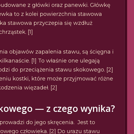
zbudowane z główki oraz panewki. Główkę
ewka to z kolei powierzchnia stawowa
bka stawowa przyczepia się wzdłuż
rząstek. [1]
ia objawów zapalenia stawu, są ścięgna i
ilkanaście. [1] To właśnie one ulegają
hodzi do przeciążenia stawu skokowego. [2]
eniu kostki, które może przyjmować różne
odzenia więzadeł. [2]
okowego — z czego wynika?
rowadzi do jego skręcenia. Jest to
wowego człowieka. [2] Do urazu stawu