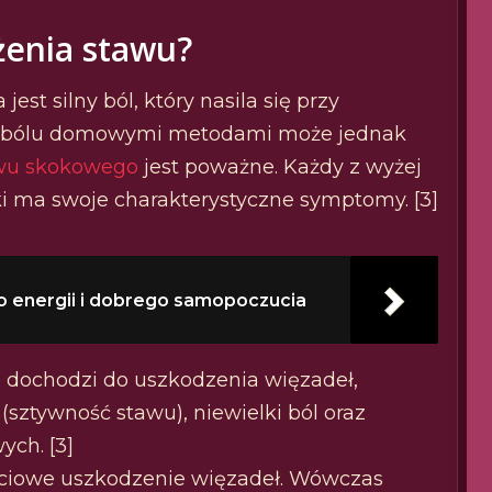
żenia stawu?
t silny ból, który nasila się przy
ie bólu domowymi metodami może jednak
awu skokowego
jest poważne. Każdy z wyżej
i ma swoje charakterystyczne symptomy. [3]
o energii i dobrego samopoczucia
e dochodzi do uszkodzenia więzadeł,
 (sztywność stawu), niewielki ból oraz
ych. [3]
ęściowe uszkodzenie więzadeł. Wówczas